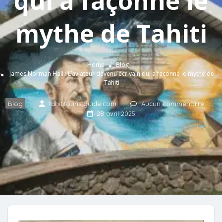
qui a façonné le
mythe de Tahiti
Home
Blog
James Norman Hall : L’aviateur devenu écrivain qui a façonné le mythe de
Tahiti
Blog
tahititouristguide.com
Aucun commentaire
28 avril 2025