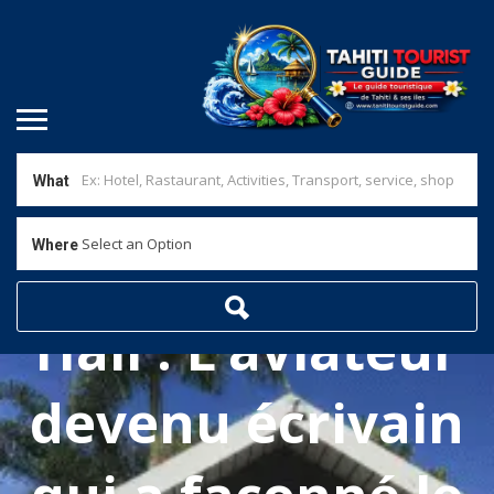
What
Select an Option
Where
James Norman
Hall : L’aviateur
devenu écrivain