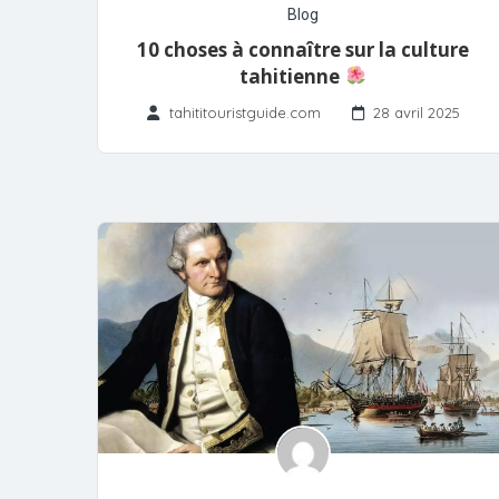
Blog
10 choses à connaître sur la culture
tahitienne
tahititouristguide.com
28 avril 2025