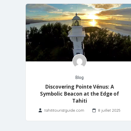
Blog
Discovering Pointe Vénus: A
Symbolic Beacon at the Edge of
Tahiti
tahititouristguide.com
8 juillet 2025