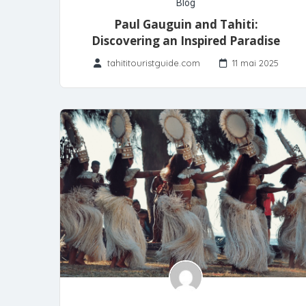
Blog
Paul Gauguin and Tahiti:
Discovering an Inspired Paradise
tahititouristguide.com
11 mai 2025