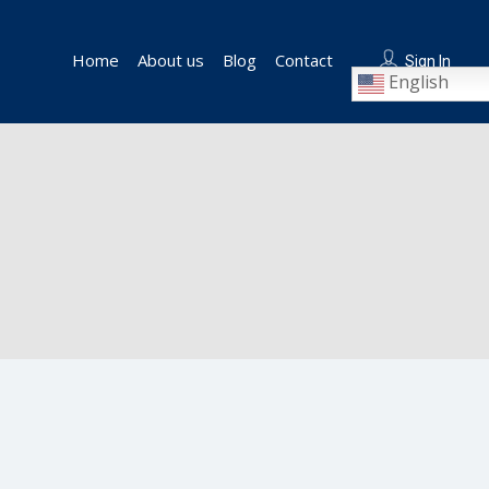
Home
About us
Blog
Contact
Sign In
English